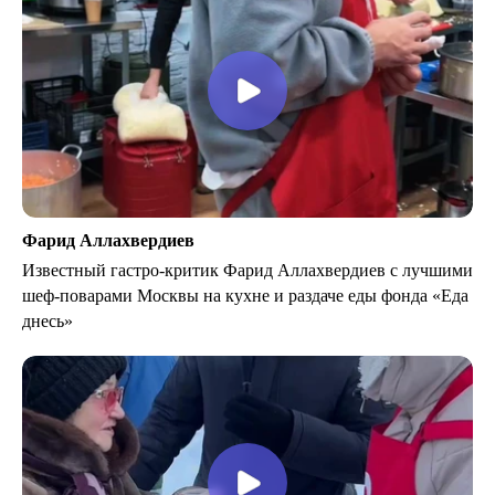
Фарид Аллахвердиев
Известный гастро-критик Фарид Аллахвердиев с лучшими
шеф-поварами Москвы на кухне и раздаче еды фонда «Еда
днесь»