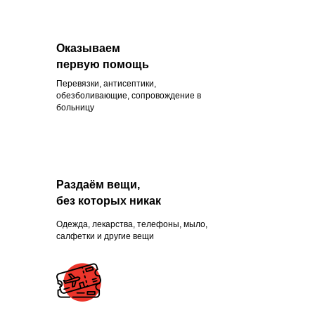
Оказываем
первую помощь
Перевязки, антисептики,
Помогли больше, чем
обезболивающие, сопровождение в
больницу
1300 нуждающихся и
продолжаем это делать
каждый день
Раздаём вещи,
без которых никак
Одежда, лекарства, телефоны, мыло,
ПРИСОЕДИНИТЬСЯ
салфетки и другие вещи