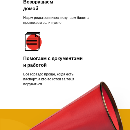
Возвращаем
Зачем помогать
домой
нуждающимся
Ищем родственников, покупаем билеты,
провожаем если нужно
Чаще всего это люди, которых
обманули с квартирой, ограбили
Помогаем с документами
на вокзале, выгнали с работы из-
и работой
за здоровья или вовремя не дали
нужной поддержки. Постепенно
Всё гораздо проще, когда есть
человек опускает руки.
паспорт, а кто-то готов за тебя
поручиться
Становится проще сдаться, чем
бороться и идти дальше. Как
говорит статистика, на это нужно
всего полгода. Мы в силах помочь
нуждающимся, просто нужно
успеть.