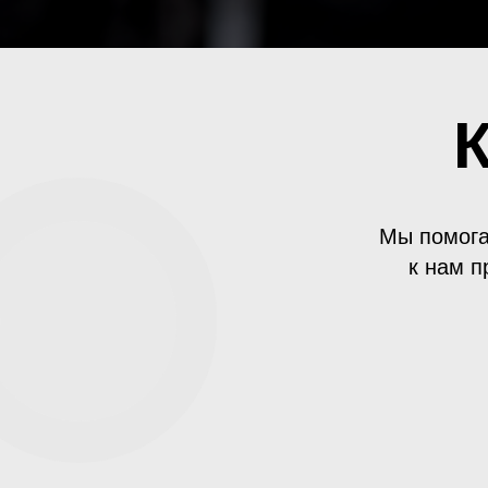
Мы помога
к нам п