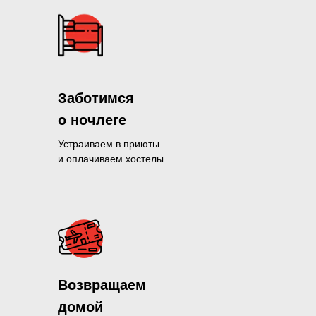
Заботимся
о ночлеге
Устраиваем в приюты
и оплачиваем хостелы
Помогли больше, чем 1300 нуж
Возвращаем
и продолжаем это делать кажды
домой