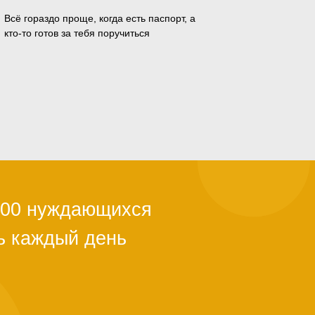
Всё гораздо проще, когда есть паспорт, а
кто-то готов за тебя поручиться
ли с квартирой,
ы из-за
й поддержки.
тановится
альше. Как
о полгода. Мы в
ужно успеть.