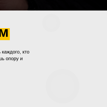
ем
 каждого, кто
шь опору и