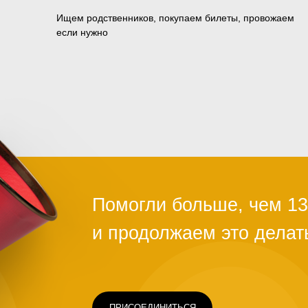
Ищем родственников, покупаем билеты, провожаем
если нужно
ПРИСОЕДИНИТЬСЯ
Чаще всего это люди, которых обману
ограбили на вокзале, выгнали с работ
ть
здоровья или вовремя не дали нужно
Постепенно человек опускает руки. С
проще сдаться, чем бороться и идти д
щимся
говорит статистика, на это нужно всег
силах помочь нуждающимся, просто н