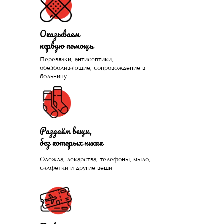
Оказываем
первую помощь
Перевязки, антисептики,
Помогли больше, чем
обезболивающие, сопровождение в
больницу
1300 нуждающихся и
продолжаем это
делать каждый день
Раздаём вещи,
без которых никак
Одежда, лекарства, телефоны, мыло,
ПРИСОЕДИНИТЬСЯ
салфетки и другие вещи