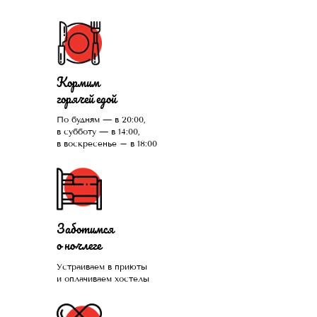
Кормим
горячей едой
По будням — в 20:00,
в субботу — в 14:00,
в воскресенье – в 18:00
Заботимся
о ночлеге
Устраиваем в приюты
и оплачиваем хостелы