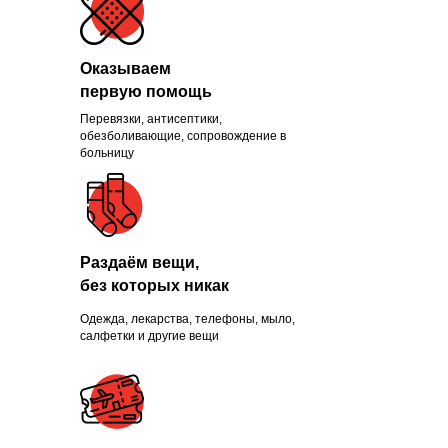
Оказываем
первую помощь
Перевязки, антисептики,
Помогли больше, чем
обезболивающие, сопровождение в
больницу
1300 нуждающихся и
продолжаем это делать
каждый день
Раздаём вещи,
без которых никак
Одежда, лекарства, телефоны, мыло,
ПРИСОЕДИНИТЬСЯ
салфетки и другие вещи