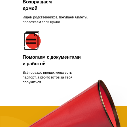
Возвращаем
Зачем помогать
домой
нуждающимся
Ищем родственников, покупаем билеты,
провожаем если нужно
Чаще всего это люди, которых
обманули с квартирой, ограбили
Помогаем с документами
на вокзале, выгнали с работы из-
и работой
за здоровья или вовремя не дали
нужной поддержки. Постепенно
Всё гораздо проще, когда есть
человек опускает руки.
паспорт, а кто-то готов за тебя
поручиться
Становится проще сдаться, чем
бороться и идти дальше. Как
говорит статистика, на это нужно
всего полгода. Мы в силах помочь
нуждающимся, просто нужно
успеть.