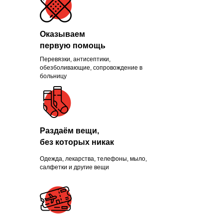
Оказываем
первую помощь
Перевязки, антисептики,
Помогли больше, чем
обезболивающие, сопровождение в
больницу
1300 нуждающихся и
продолжаем это делать
каждый день
Раздаём вещи,
без которых никак
Одежда, лекарства, телефоны, мыло,
ПРИСОЕДИНИТЬСЯ
салфетки и другие вещи