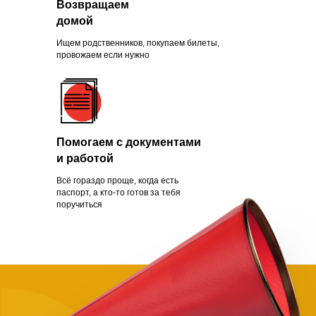
Возвращаем
Зачем помогать
домой
нуждающимся
Ищем родственников, покупаем билеты,
провожаем если нужно
Чаще всего это люди, которых
обманули с квартирой, ограбили
Помогаем с документами
на вокзале, выгнали с работы из-
и работой
за здоровья или вовремя не дали
нужной поддержки. Постепенно
Всё гораздо проще, когда есть
человек опускает руки.
паспорт, а кто-то готов за тебя
поручиться
Становится проще сдаться, чем
бороться и идти дальше. Как
говорит статистика, на это нужно
всего полгода. Мы в силах помочь
нуждающимся, просто нужно
успеть.