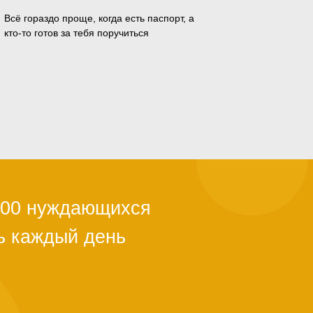
Всё гораздо проще, когда есть паспорт, а
кто-то готов за тебя поручиться
ли с квартирой,
ы из-за
й поддержки.
тановится
альше. Как
о полгода. Мы в
ужно успеть.