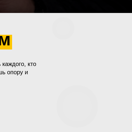
ем
 каждого, кто
шь опору и