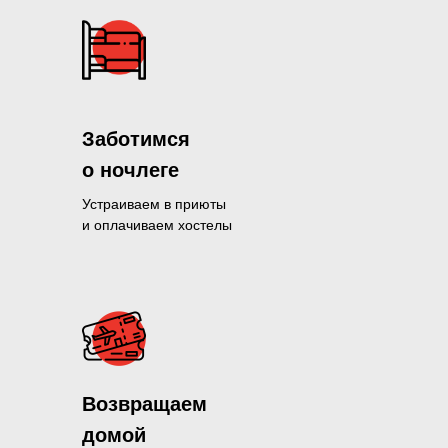
Заботимся
о ночлеге
Устраиваем в приюты
и оплачиваем хостелы
Помогли больше, чем 1300 нуж
Возвращаем
и продолжаем это делать кажды
домой