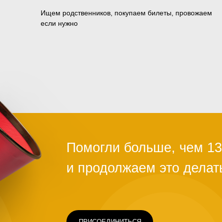
Ищем родственников, покупаем билеты, провожаем
если нужно
ПРИСОЕДИНИТЬСЯ
Чаще всего это люди, которых обману
ограбили на вокзале, выгнали с работ
ть
здоровья или вовремя не дали нужно
Постепенно человек опускает руки. С
проще сдаться, чем бороться и идти д
щимся
говорит статистика, на это нужно всег
силах помочь нуждающимся, просто н