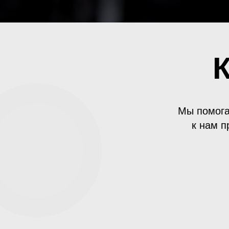
Мы помога
к нам п