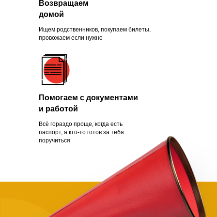
Возвращаем
Зачем помогать
домой
нуждающимся
Ищем родственников, покупаем билеты,
провожаем если нужно
Чаще всего это люди, которых
обманули с квартирой, ограбили
Помогаем с документами
на вокзале, выгнали с работы из-
и работой
за здоровья или вовремя не дали
нужной поддержки. Постепенно
Всё гораздо проще, когда есть
человек опускает руки.
паспорт, а кто-то готов за тебя
поручиться
Становится проще сдаться, чем
бороться и идти дальше. Как
говорит статистика, на это нужно
всего полгода. Мы в силах помочь
нуждающимся, просто нужно
успеть.