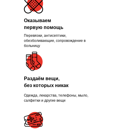
Оказываем
первую помощь
Перевязки, антисептики,
Помогли больше, чем
обезболивающие, сопровождение в
больницу
1300 нуждающихся и
продолжаем это делать
каждый день
Раздаём вещи,
без которых никак
Одежда, лекарства, телефоны, мыло,
ПРИСОЕДИНИТЬСЯ
салфетки и другие вещи