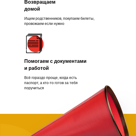
Возвращаем
Зачем помогать
домой
нуждающимся
Ищем родственников, покупаем билеты,
провожаем если нужно
Чаще всего это люди, которых
обманули с квартирой, ограбили
Помогаем с документами
на вокзале, выгнали с работы из-
и работой
за здоровья или вовремя не дали
нужной поддержки. Постепенно
Всё гораздо проще, когда есть
человек опускает руки.
паспорт, а кто-то готов за тебя
поручиться
Становится проще сдаться, чем
бороться и идти дальше. Как
говорит статистика, на это нужно
всего полгода. Мы в силах помочь
нуждающимся, просто нужно
успеть.