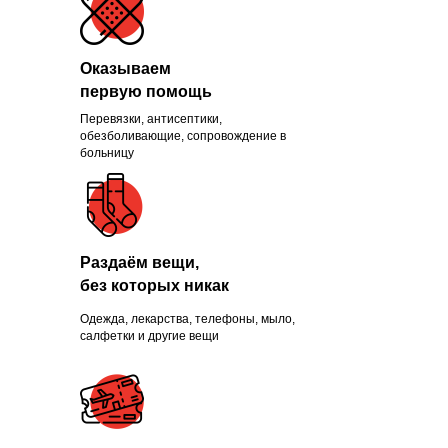
Оказываем
первую помощь
Перевязки, антисептики,
Помогли больше, чем
обезболивающие, сопровождение в
больницу
1300 нуждающихся и
продолжаем это делать
каждый день
Раздаём вещи,
без которых никак
Одежда, лекарства, телефоны, мыло,
ПРИСОЕДИНИТЬСЯ
салфетки и другие вещи