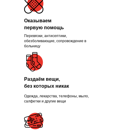
Оказываем
первую помощь
Перевязки, антисептики,
Помогли больше, чем
обезболивающие, сопровождение в
больницу
1300 нуждающихся и
продолжаем это делать
каждый день
Раздаём вещи,
без которых никак
Одежда, лекарства, телефоны, мыло,
ПРИСОЕДИНИТЬСЯ
салфетки и другие вещи