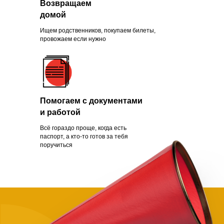
Возвращаем
Зачем помогать
домой
нуждающимся
Ищем родственников, покупаем билеты,
провожаем если нужно
Чаще всего это люди, которых
обманули с квартирой, ограбили
Помогаем с документами
на вокзале, выгнали с работы из-
и работой
за здоровья или вовремя не дали
нужной поддержки. Постепенно
Всё гораздо проще, когда есть
человек опускает руки.
паспорт, а кто-то готов за тебя
поручиться
Становится проще сдаться, чем
бороться и идти дальше. Как
говорит статистика, на это нужно
всего полгода. Мы в силах помочь
нуждающимся, просто нужно
успеть.