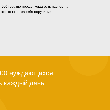
Всё гораздо проще, когда есть паспорт, а
кто-то готов за тебя поручиться
ли с квартирой,
ы из-за
й поддержки.
тановится
альше. Как
о полгода. Мы в
ужно успеть.