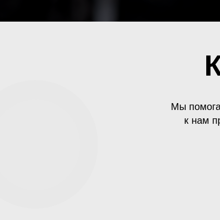
Мы помога
к нам п