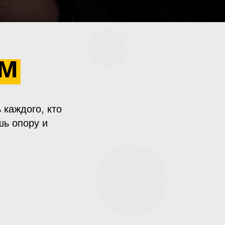
ем
 каждого, кто
шь опору и