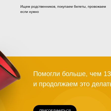
Ищем родственников, покупаем билеты, провожаем
если нужно
ПРИСОЕДИНИТЬСЯ
Чаще всего это люди, которых обману
ограбили на вокзале, выгнали с работ
ть
здоровья или вовремя не дали нужно
Постепенно человек опускает руки. С
проще сдаться, чем бороться и идти д
щимся
говорит статистика, на это нужно всег
силах помочь нуждающимся, просто н