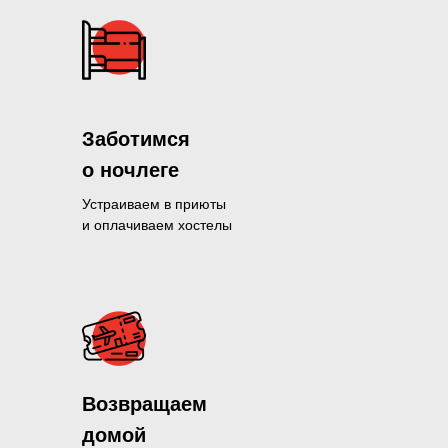
Заботимся
о ночлеге
Устраиваем в приюты
и оплачиваем хостелы
Помогли больше, чем 1300 нуж
Возвращаем
и продолжаем это делать кажды
домой