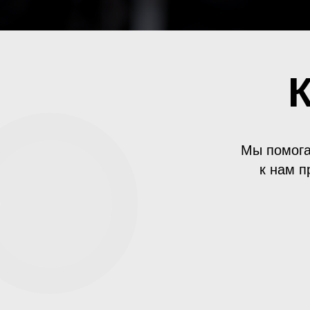
Мы помога
к нам п