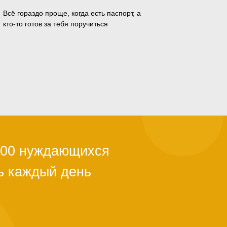
Всё гораздо проще, когда есть паспорт, а
кто-то готов за тебя поручиться
ли с квартирой,
ы из-за
й поддержки.
тановится
альше. Как
о полгода. Мы в
ужно успеть.