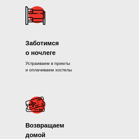
Заботимся
о ночлеге
Устраиваем в приюты
и оплачиваем хостелы
Помогли больше, чем 1300 нуж
Возвращаем
и продолжаем это делать кажды
домой