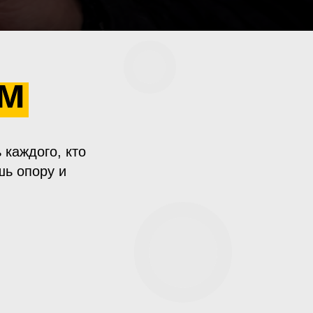
ем
 каждого, кто
шь опору и