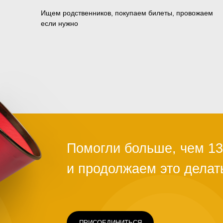
Ищем родственников, покупаем билеты, провожаем
если нужно
ПРИСОЕДИНИТЬСЯ
Чаще всего это люди, которых обману
ограбили на вокзале, выгнали с работ
ть
здоровья или вовремя не дали нужно
Постепенно человек опускает руки. С
проще сдаться, чем бороться и идти д
щимся
говорит статистика, на это нужно всег
силах помочь нуждающимся, просто н