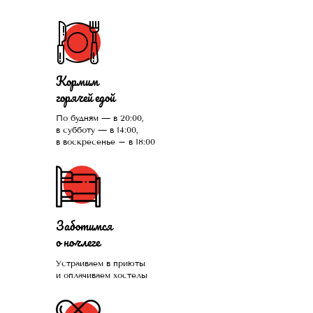
Кормим
горячей едой
По будням — в 20:00,
в субботу — в 14:00,
в воскресенье – в 18:00
Заботимся
о ночлеге
Устраиваем в приюты
и оплачиваем хостелы