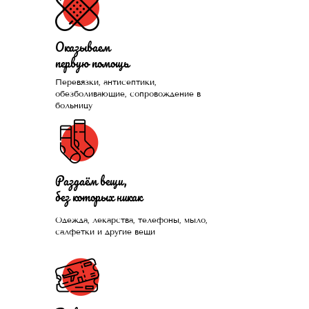
Оказываем
первую помощь
Перевязки, антисептики,
Помогли больше, чем
обезболивающие, сопровождение в
больницу
1300 нуждающихся и
продолжаем это
делать каждый день
Раздаём вещи,
без которых никак
Одежда, лекарства, телефоны, мыло,
ПРИСОЕДИНИТЬСЯ
салфетки и другие вещи