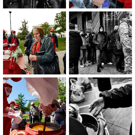
то эта информация для Вас.
Каждый может оказаться в
сложной жизненной ситуации,
главное - знать, к кому
обратиться
за помощью!
ЧИТАТЬ