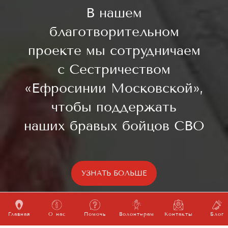
В нашем
благотворительном
проекте мы сотрудничаем
с Сестричеством
«Ефросинии Московской»,
чтобы поддержать
наших бравых бойцов СВО
УЗНАТЬ БОЛЬШЕ
Главная
О нас
Помочь
Волонтерам
Контакты
Блог