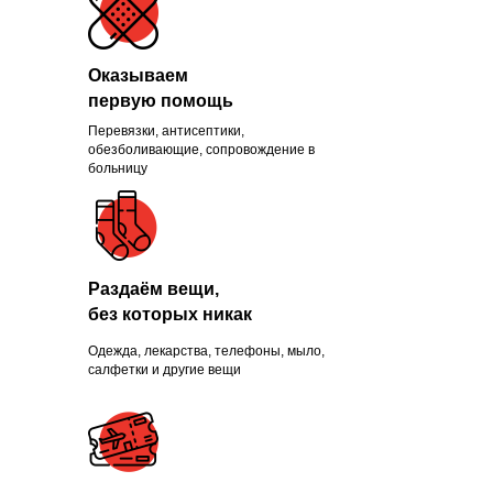
Оказываем
первую помощь
Перевязки, антисептики,
Помогли больше, чем
обезболивающие, сопровождение в
больницу
1300 нуждающихся и
продолжаем это делать
каждый день
Раздаём вещи,
без которых никак
Одежда, лекарства, телефоны, мыло,
ПРИСОЕДИНИТЬСЯ
салфетки и другие вещи