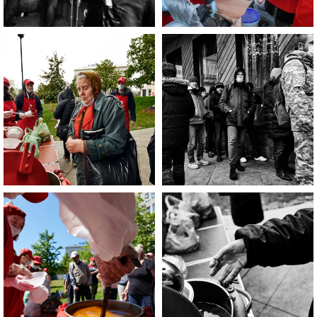
Если Вы нуждаетесь в помощи, то
эта информация для Вас.
Каждый может оказаться в
сложной жизненной ситуации,
главное - знать, к кому обратиться
за помощью!
ЧИТАТЬ