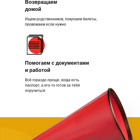
Возвращаем
Зачем помогать
домой
нуждающимся
Ищем родственников, покупаем билеты,
провожаем если нужно
Чаще всего это люди, которых
обманули с квартирой, ограбили
Помогаем с документами
на вокзале, выгнали с работы из-
и работой
за здоровья или вовремя не дали
нужной поддержки. Постепенно
Всё гораздо проще, когда есть
человек опускает руки.
паспорт, а кто-то готов за тебя
поручиться
Становится проще сдаться, чем
бороться и идти дальше. Как
говорит статистика, на это нужно
всего полгода. Мы в силах помочь
нуждающимся, просто нужно
успеть.