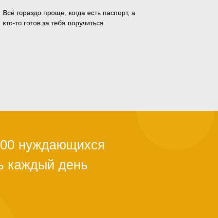
Всё гораздо проще, когда есть паспорт, а
кто-то готов за тебя поручиться
ли с квартирой,
ы из-за
й поддержки.
тановится
альше. Как
о полгода. Мы в
ужно успеть.