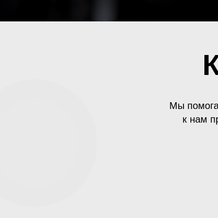
Мы помога
к нам п