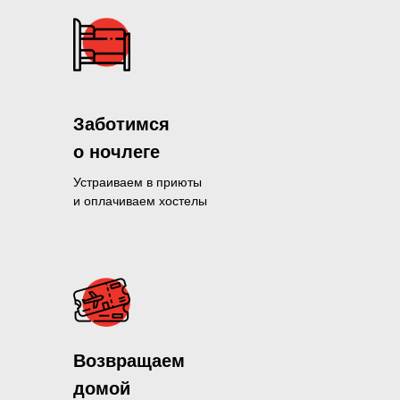
Заботимся
о ночлеге
Устраиваем в приюты
и оплачиваем хостелы
Помогли больше, чем 1300 нуж
Возвращаем
и продолжаем это делать кажды
домой