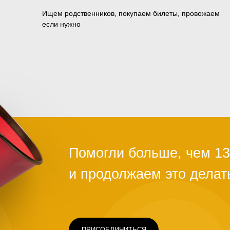
Ищем родственников, покупаем билеты, провожаем
если нужно
ПРИСОЕДИНИТЬСЯ
Чаще всего это люди, которых обману
ограбили на вокзале, выгнали с работ
ть
здоровья или вовремя не дали нужно
Постепенно человек опускает руки. С
проще сдаться, чем бороться и идти д
щимся
говорит статистика, на это нужно всег
силах помочь нуждающимся, просто н