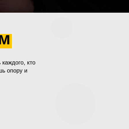
ем
 каждого, кто
шь опору и