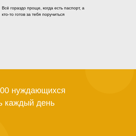
Всё гораздо проще, когда есть паспорт, а
кто-то готов за тебя поручиться
ли с квартирой,
ы из-за
й поддержки.
тановится
альше. Как
о полгода. Мы в
ужно успеть.