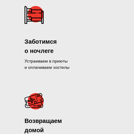
Заботимся
о ночлеге
Устраиваем в приюты
и оплачиваем хостелы
Помогли больше, чем 1300 нуж
Возвращаем
и продолжаем это делать кажды
домой