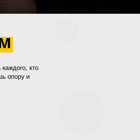
ем
 каждого, кто
шь опору и