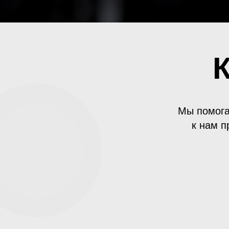
Мы помога
к нам п