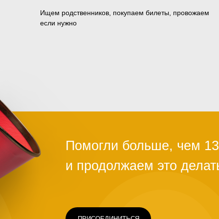
Ищем родственников, покупаем билеты, провожаем
если нужно
ПРИСОЕДИНИТЬСЯ
Чаще всего это люди, которых обману
ограбили на вокзале, выгнали с работ
ть
здоровья или вовремя не дали нужно
Постепенно человек опускает руки. С
проще сдаться, чем бороться и идти д
щимся
говорит статистика, на это нужно всег
силах помочь нуждающимся, просто н