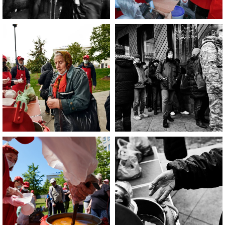
Если Вы нуждаетесь в помощи, то
эта информация для Вас.
Каждый может оказаться в
сложной жизненной ситуации,
главное - знать, к кому обратиться
за помощью!
ЧИТАТЬ