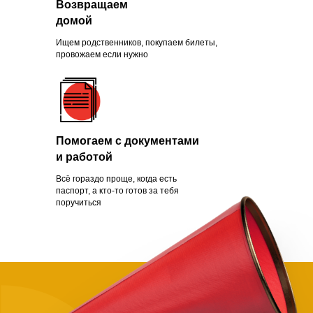
Возвращаем
Зачем помогать
домой
нуждающимся
Ищем родственников, покупаем билеты,
провожаем если нужно
Чаще всего это люди, которых
обманули с квартирой, ограбили
Помогаем с документами
на вокзале, выгнали с работы из-
и работой
за здоровья или вовремя не дали
нужной поддержки. Постепенно
Всё гораздо проще, когда есть
человек опускает руки.
паспорт, а кто-то готов за тебя
поручиться
Становится проще сдаться, чем
бороться и идти дальше. Как
говорит статистика, на это нужно
всего полгода. Мы в силах помочь
нуждающимся, просто нужно
успеть.