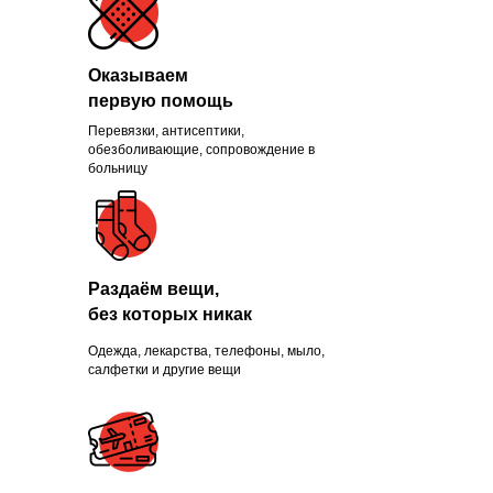
Оказываем
первую помощь
Перевязки, антисептики,
Помогли больше, чем
обезболивающие, сопровождение в
больницу
1300 нуждающихся и
продолжаем это делать
каждый день
Раздаём вещи,
без которых никак
Одежда, лекарства, телефоны, мыло,
ПРИСОЕДИНИТЬСЯ
салфетки и другие вещи