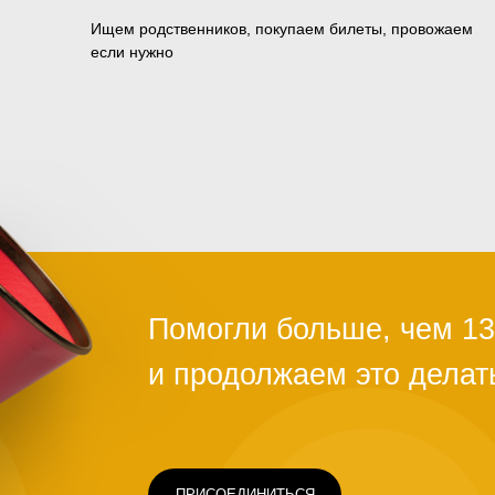
Ищем родственников, покупаем билеты, провожаем
если нужно
ПРИСОЕДИНИТЬСЯ
Чаще всего это люди, которых обману
ограбили на вокзале, выгнали с работ
ть
здоровья или вовремя не дали нужно
Постепенно человек опускает руки. С
проще сдаться, чем бороться и идти д
щимся
говорит статистика, на это нужно всег
силах помочь нуждающимся, просто н