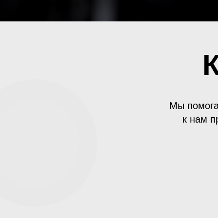
Мы помога
к нам п