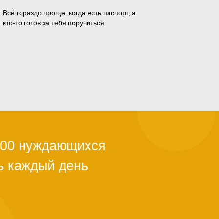
Всё гораздо проще, когда есть паспорт, а
кто-то готов за тебя поручиться
ли с квартирой,
ы из-за
й поддержки.
тановится
альше. Как
о полгода. Мы в
ужно успеть.