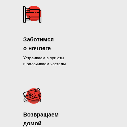
Заботимся
о ночлеге
Устраиваем в приюты
и оплачиваем хостелы
Помогли больше, чем 1300 нуж
Возвращаем
и продолжаем это делать кажды
домой