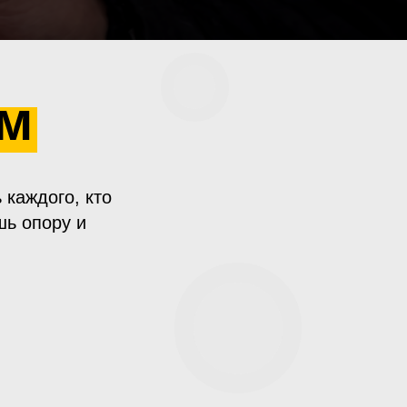
ем
 каждого, кто
шь опору и