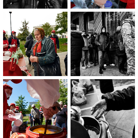
то эта информация для Вас.
Каждый может оказаться в
сложной жизненной ситуации,
главное - знать, к кому
обратиться
за помощью!
ЧИТАТЬ