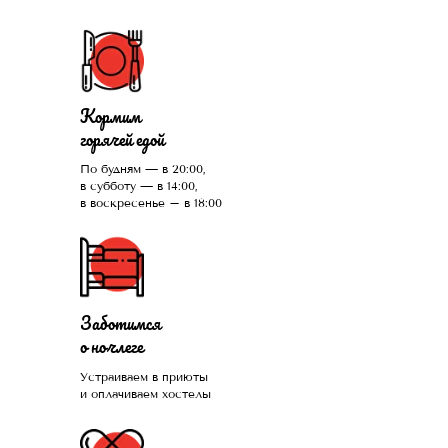
Кормим
горячей едой
По будням — в 20:00,
в субботу — в 14:00,
в воскресенье – в 18:00
Заботимся
о ночлеге
Устраиваем в приюты
и оплачиваем хостелы