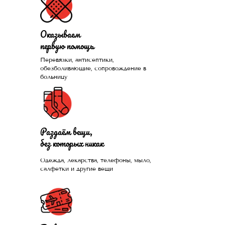
Оказываем
первую помощь
Перевязки, антисептики,
Помогли больше, чем
обезболивающие, сопровождение в
больницу
1300 нуждающихся и
продолжаем это
делать каждый день
Раздаём вещи,
без которых никак
Одежда, лекарства, телефоны, мыло,
ПРИСОЕДИНИТЬСЯ
салфетки и другие вещи