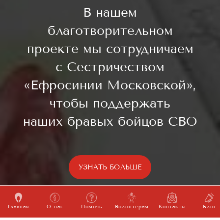
В нашем
благотворительном
проекте мы сотрудничаем
с Сестричеством
«Ефросинии Московской»,
чтобы поддержать
наших бравых бойцов СВО
УЗНАТЬ БОЛЬШЕ
Главная
О нас
Помочь
Волонтерам
Контакты
Блог