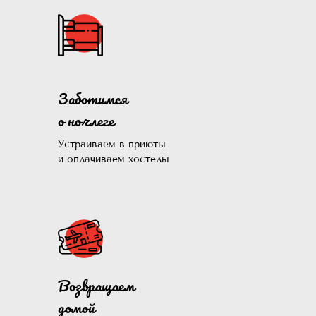
Заботимся
о ночлеге
Устраиваем в приюты
и оплачиваем хостелы
Помогли больше, чем 1300
Возвращаем
нуждающихся и продолжаем э
домой