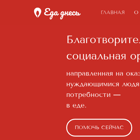
ГЛАВНАЯ
О
Благотворительн
социальная орга
направленная на оказани
нуждающимися людям, на
потребности —
в еде.
ПОМОЧЬ СЕЙЧАС