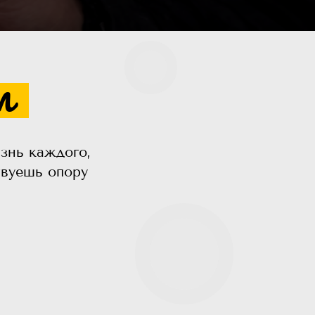
м
знь каждого,
твуешь опору