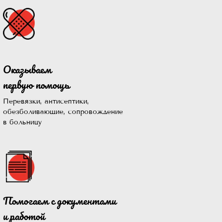
Оказываем
первую помощь
Перевязки, антисептики,
обезболивающие, сопровождение
в больницу
Помогаем с документами
то
и работой