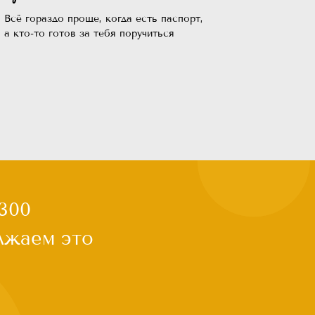
Всё гораздо проще, когда есть паспорт,
а кто-то готов за тебя поручиться
анули с
ыгнали с
я не дали
ловек
сдаться, чем
рит
лгода. Мы в
то нужно