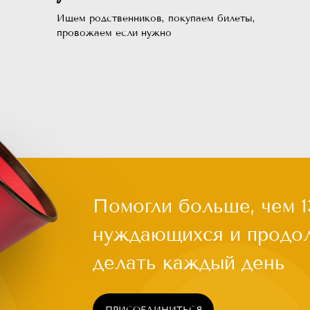
делать каждый день
Ищем родственников, покупаем билеты,
провожаем если нужно
ПРИСОЕДИНИТЬСЯ
Чаще всего это люди, которых обм
квартирой, ограбили на вокзале, в
ь
работы из-за здоровья или воврем
нужной поддержки. Постепенно че
имся
опускает руки. Становится проще 
бороться и идти дальше. Как гово
статистика, на это нужно всего по
силах помочь нуждающимся, прос