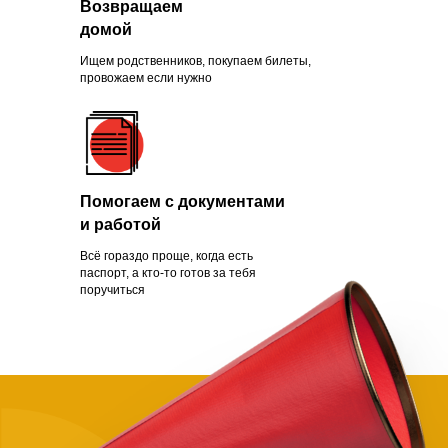
Возвращаем
Зачем помогать
домой
нуждающимся
Ищем родственников, покупаем билеты,
провожаем если нужно
Чаще всего это люди, которых
обманули с квартирой, ограбили
Помогаем с документами
на вокзале, выгнали с работы из-
и работой
за здоровья или вовремя не дали
нужной поддержки. Постепенно
Всё гораздо проще, когда есть
человек опускает руки.
паспорт, а кто-то готов за тебя
поручиться
Становится проще сдаться, чем
бороться и идти дальше. Как
говорит статистика, на это нужно
всего полгода. Мы в силах помочь
нуждающимся, просто нужно
успеть.