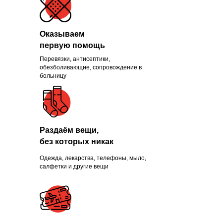
Оказываем
первую помощь
Перевязки, антисептики,
Помогли больше, чем
обезболивающие, сопровождение в
больницу
1300 нуждающихся и
продолжаем это делать
каждый день
Раздаём вещи,
без которых никак
Одежда, лекарства, телефоны, мыло,
ПРИСОЕДИНИТЬСЯ
салфетки и другие вещи