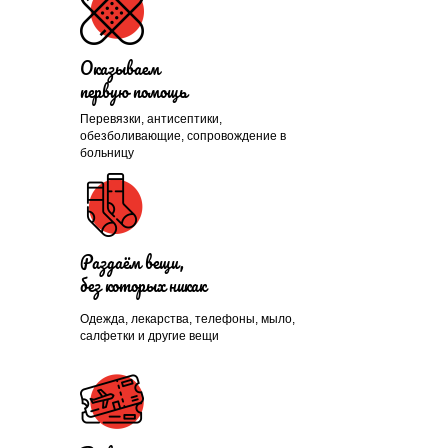
Оказываем
первую помощь
Перевязки, антисептики,
Помогли больше, чем
обезболивающие, сопровождение в
больницу
1300 нуждающихся и
продолжаем это делать
каждый день
Раздаём вещи,
без которых никак
Одежда, лекарства, телефоны, мыло,
ПРИСОЕДИНИТЬСЯ
салфетки и другие вещи