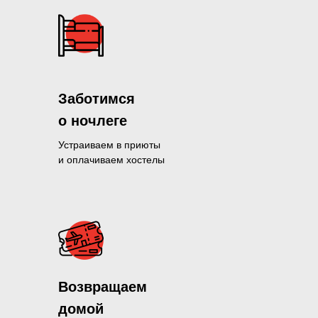
Заботимся
о ночлеге
Устраиваем в приюты
и оплачиваем хостелы
Помогли больше, чем 1300 нуж
Возвращаем
и продолжаем это делать кажды
домой