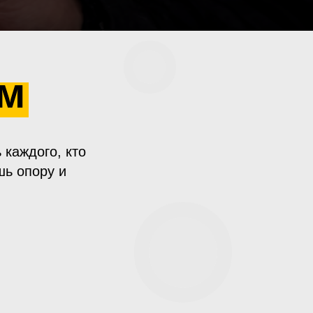
ем
 каждого, кто
шь опору и