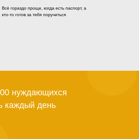
Всё гораздо проще, когда есть паспорт, а
кто-то готов за тебя поручиться
ли с квартирой,
ы из-за
й поддержки.
тановится
альше. Как
о полгода. Мы в
ужно успеть.