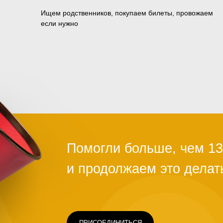
Ищем родственников, покупаем билеты, провожаем
если нужно
ПРИСОЕДИНИТЬСЯ
Чаще всего это люди, которых обману
ограбили на вокзале, выгнали с работ
ть
здоровья или вовремя не дали нужно
Постепенно человек опускает руки. С
проще сдаться, чем бороться и идти д
щимся
говорит статистика, на это нужно всег
силах помочь нуждающимся, просто н