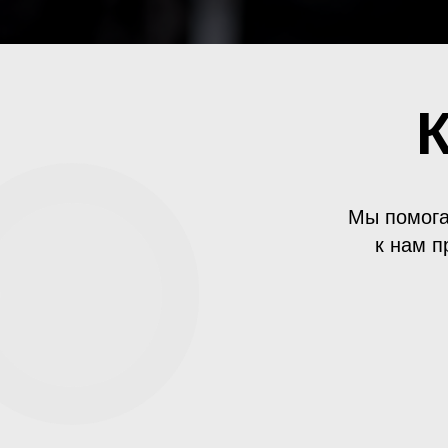
Мы помога
к нам п