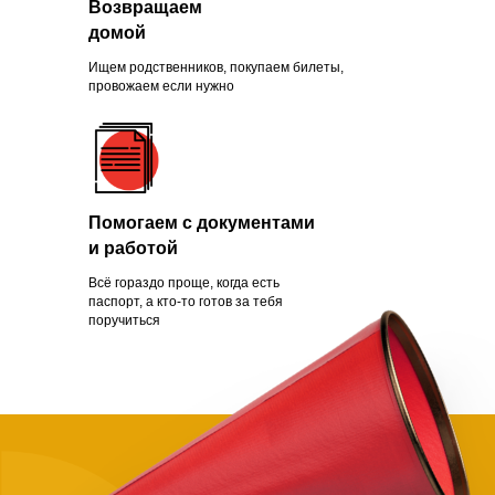
Возвращаем
Зачем помогать
домой
нуждающимся
Ищем родственников, покупаем билеты,
провожаем если нужно
Чаще всего это люди, которых
обманули с квартирой, ограбили
Помогаем с документами
на вокзале, выгнали с работы из-
и работой
за здоровья или вовремя не дали
нужной поддержки. Постепенно
Всё гораздо проще, когда есть
человек опускает руки.
паспорт, а кто-то готов за тебя
поручиться
Становится проще сдаться, чем
бороться и идти дальше. Как
говорит статистика, на это нужно
всего полгода. Мы в силах помочь
нуждающимся, просто нужно
успеть.