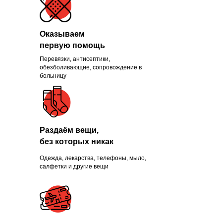
Оказываем
первую помощь
Перевязки, антисептики,
Помогли больше, чем
обезболивающие, сопровождение в
больницу
1300 нуждающихся и
продолжаем это делать
каждый день
Раздаём вещи,
без которых никак
Одежда, лекарства, телефоны, мыло,
ПРИСОЕДИНИТЬСЯ
салфетки и другие вещи