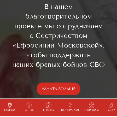
В нашем
благотворительном
проекте мы сотрудничаем
с Сестричеством
«Ефросинии Московской»,
чтобы поддержать
наших бравых бойцов СВО
УЗНАТЬ БОЛЬШЕ
Главная
О нас
Помочь
Волонтерам
Контакты
Блог