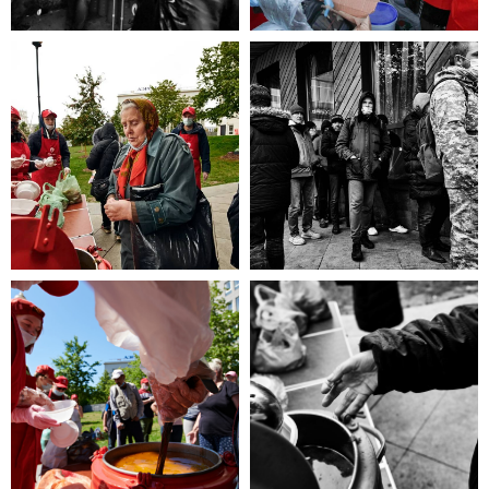
то эта информация для Вас.
Каждый может оказаться в
сложной жизненной ситуации,
главное - знать, к кому
обратиться
за помощью!
ЧИТАТЬ