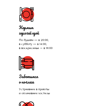
Кормим
горячей едой
По будням — в 20:00,
в субботу — в 14:00,
в воскресенье – в 18:00
Заботимся
о ночлеге
Устраиваем в приюты
и оплачиваем хостелы