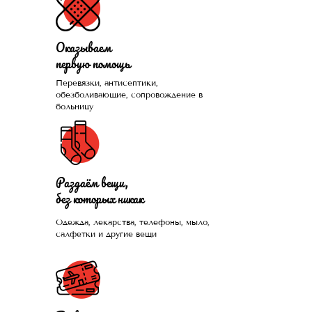
Оказываем
первую помощь
Перевязки, антисептики,
Помогли больше, чем
обезболивающие, сопровождение в
больницу
1300 нуждающихся и
продолжаем это
делать каждый день
Раздаём вещи,
без которых никак
Одежда, лекарства, телефоны, мыло,
ПРИСОЕДИНИТЬСЯ
салфетки и другие вещи