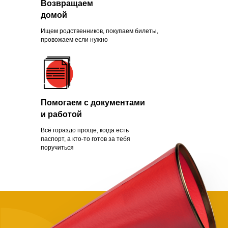
Возвращаем
Зачем помогать
домой
нуждающимся
Ищем родственников, покупаем билеты,
провожаем если нужно
Чаще всего это люди, которых
обманули с квартирой, ограбили
Помогаем с документами
на вокзале, выгнали с работы из-
и работой
за здоровья или вовремя не дали
нужной поддержки. Постепенно
Всё гораздо проще, когда есть
человек опускает руки.
паспорт, а кто-то готов за тебя
поручиться
Становится проще сдаться, чем
бороться и идти дальше. Как
говорит статистика, на это нужно
всего полгода. Мы в силах помочь
нуждающимся, просто нужно
успеть.