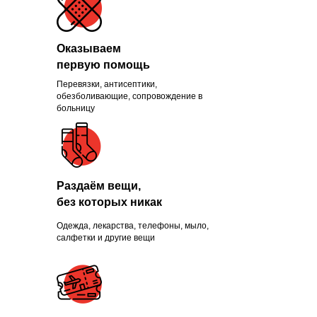
Оказываем
первую помощь
Перевязки, антисептики,
Помогли больше, чем
обезболивающие, сопровождение в
больницу
1300 нуждающихся и
продолжаем это делать
каждый день
Раздаём вещи,
без которых никак
Одежда, лекарства, телефоны, мыло,
ПРИСОЕДИНИТЬСЯ
салфетки и другие вещи