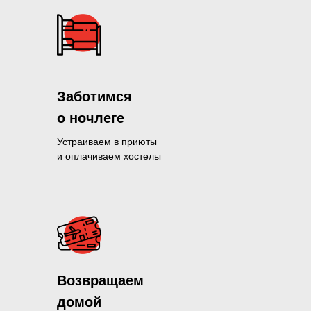
Заботимся
о ночлеге
Устраиваем в приюты
и оплачиваем хостелы
Помогли больше, чем 1300 нуж
Возвращаем
и продолжаем это делать кажды
домой