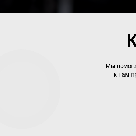
Мы помога
к нам п