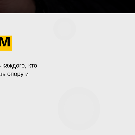
ем
 каждого, кто
шь опору и