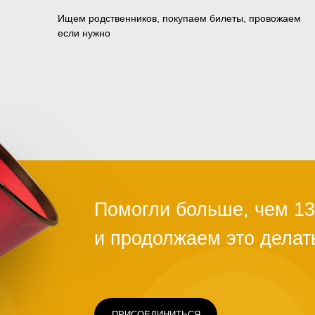
Ищем родственников, покупаем билеты, провожаем
если нужно
ПРИСОЕДИНИТЬСЯ
Чаще всего это люди, которых обману
ограбили на вокзале, выгнали с работ
ть
здоровья или вовремя не дали нужно
Постепенно человек опускает руки. С
проще сдаться, чем бороться и идти д
щимся
говорит статистика, на это нужно всег
силах помочь нуждающимся, просто н