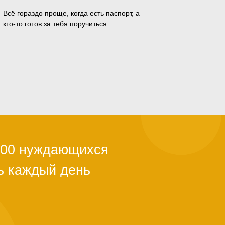
Всё гораздо проще, когда есть паспорт, а
кто-то готов за тебя поручиться
ли с квартирой,
ы из-за
й поддержки.
тановится
альше. Как
о полгода. Мы в
ужно успеть.