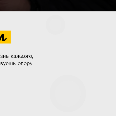
м
знь каждого,
твуешь опору