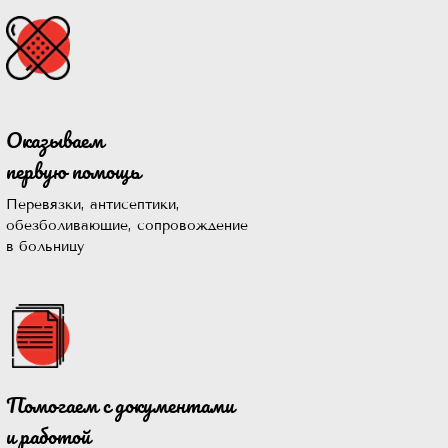
Оказываем
первую помощь
Перевязки, антисептики,
обезболивающие, сопровождение
в больницу
Помогаем с документами
то
и работой