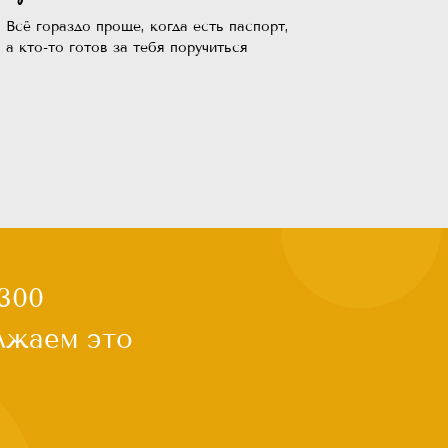
Всё гораздо проще, когда есть паспорт,
а кто-то готов за тебя поручиться
анули с
ыгнали с
я не дали
ловек
сдаться, чем
рит
лгода. Мы в
то нужно