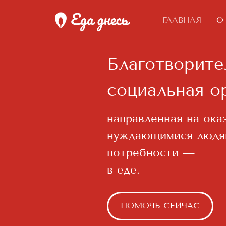
ГЛАВНАЯ
О
Благотворительн
социальная орга
направленная на оказани
нуждающимися людям, на
потребности —
в еде.
ПОМОЧЬ СЕЙЧАС