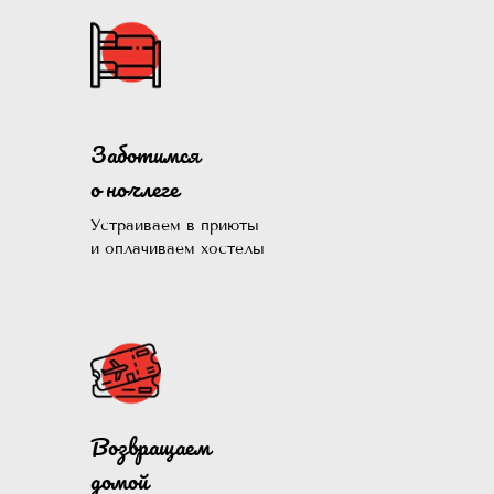
Заботимся
о ночлеге
Устраиваем в приюты
и оплачиваем хостелы
Помогли больше, чем 1300
Возвращаем
нуждающихся и продолжаем э
домой