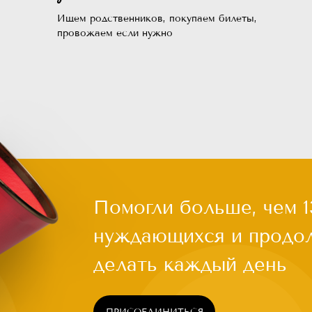
делать каждый день
Ищем родственников, покупаем билеты,
провожаем если нужно
ПРИСОЕДИНИТЬСЯ
Чаще всего это люди, которых обм
квартирой, ограбили на вокзале, в
ь
работы из-за здоровья или воврем
нужной поддержки. Постепенно че
имся
опускает руки. Становится проще 
бороться и идти дальше. Как гово
статистика, на это нужно всего по
силах помочь нуждающимся, прос