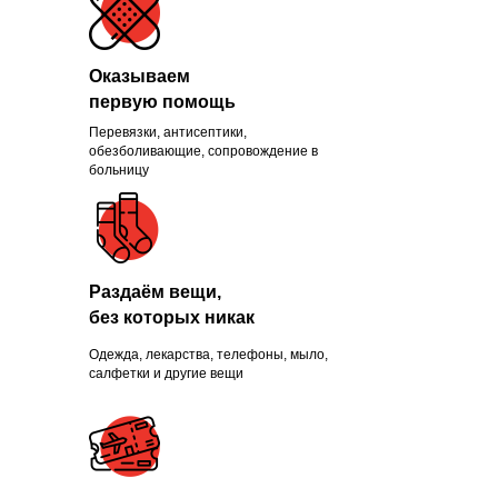
Оказываем
первую помощь
Перевязки, антисептики,
Помогли больше, чем
обезболивающие, сопровождение в
больницу
1300 нуждающихся и
продолжаем это делать
каждый день
Раздаём вещи,
без которых никак
Одежда, лекарства, телефоны, мыло,
ПРИСОЕДИНИТЬСЯ
салфетки и другие вещи