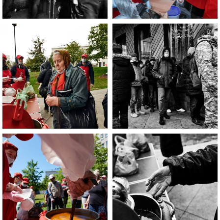
Если Вы нуждаетесь в помощи, то
эта информация для Вас.
Каждый может оказаться в
сложной жизненной ситуации,
главное - знать, к кому обратиться
за помощью!
ЧИТАТЬ