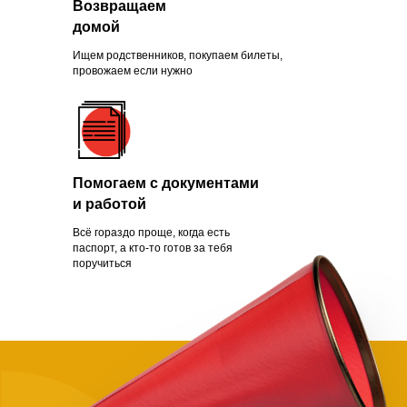
Возвращаем
Зачем помогать
домой
нуждающимся
Ищем родственников, покупаем билеты,
провожаем если нужно
Чаще всего это люди, которых
обманули с квартирой, ограбили
Помогаем с документами
на вокзале, выгнали с работы из-
и работой
за здоровья или вовремя не дали
нужной поддержки. Постепенно
Всё гораздо проще, когда есть
человек опускает руки.
паспорт, а кто-то готов за тебя
поручиться
Становится проще сдаться, чем
бороться и идти дальше. Как
говорит статистика, на это нужно
всего полгода. Мы в силах помочь
нуждающимся, просто нужно
успеть.