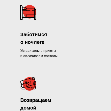
Заботимся
о ночлеге
Устраиваем в приюты
и оплачиваем хостелы
Помогли больше, чем 1300 нуж
Возвращаем
и продолжаем это делать кажды
домой