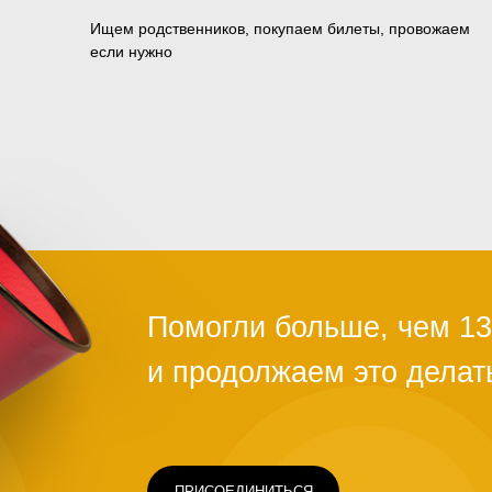
Ищем родственников, покупаем билеты, провожаем
если нужно
ПРИСОЕДИНИТЬСЯ
Чаще всего это люди, которых обману
ограбили на вокзале, выгнали с работ
ть
здоровья или вовремя не дали нужно
Постепенно человек опускает руки. С
проще сдаться, чем бороться и идти д
щимся
говорит статистика, на это нужно всег
силах помочь нуждающимся, просто н