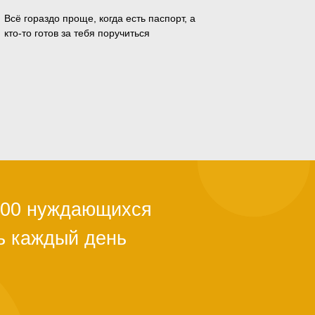
Всё гораздо проще, когда есть паспорт, а
кто-то готов за тебя поручиться
ли с квартирой,
ы из-за
й поддержки.
тановится
альше. Как
о полгода. Мы в
ужно успеть.