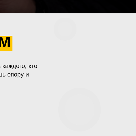
ем
 каждого, кто
шь опору и