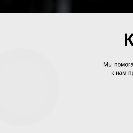
Мы помога
к нам п