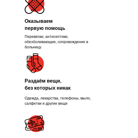
Оказываем
первую помощь
Перевязки, антисептики,
Помогли больше, чем
обезболивающие, сопровождение в
больницу
1300 нуждающихся и
продолжаем это делать
каждый день
Раздаём вещи,
без которых никак
Одежда, лекарства, телефоны, мыло,
ПРИСОЕДИНИТЬСЯ
салфетки и другие вещи