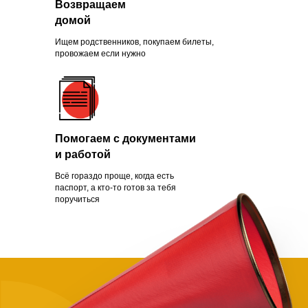
Возвращаем
Зачем помогать
домой
нуждающимся
Ищем родственников, покупаем билеты,
провожаем если нужно
Чаще всего это люди, которых
обманули с квартирой, ограбили
Помогаем с документами
на вокзале, выгнали с работы из-
и работой
за здоровья или вовремя не дали
нужной поддержки. Постепенно
Всё гораздо проще, когда есть
человек опускает руки.
паспорт, а кто-то готов за тебя
поручиться
Становится проще сдаться, чем
бороться и идти дальше. Как
говорит статистика, на это нужно
всего полгода. Мы в силах помочь
нуждающимся, просто нужно
успеть.