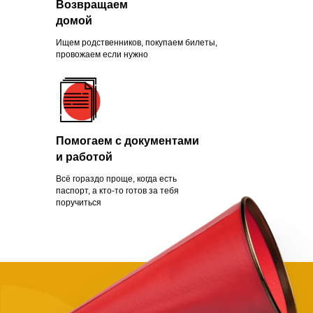
Возвращаем
Зачем помогать
домой
нуждающимся
Ищем родственников, покупаем билеты,
провожаем если нужно
Чаще всего это люди, которых
обманули с квартирой, ограбили
Помогаем с документами
на вокзале, выгнали с работы из-
и работой
за здоровья или вовремя не дали
нужной поддержки. Постепенно
Всё гораздо проще, когда есть
человек опускает руки.
паспорт, а кто-то готов за тебя
поручиться
Становится проще сдаться, чем
бороться и идти дальше. Как
говорит статистика, на это нужно
всего полгода. Мы в силах помочь
нуждающимся, просто нужно
успеть.