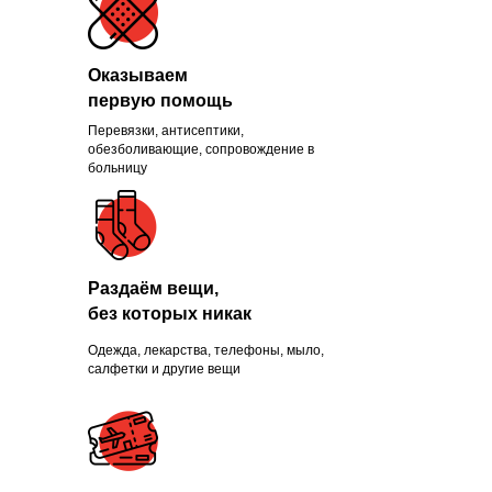
Оказываем
первую помощь
Перевязки, антисептики,
Помогли больше, чем
обезболивающие, сопровождение в
больницу
1300 нуждающихся и
продолжаем это делать
каждый день
Раздаём вещи,
без которых никак
Одежда, лекарства, телефоны, мыло,
ПРИСОЕДИНИТЬСЯ
салфетки и другие вещи