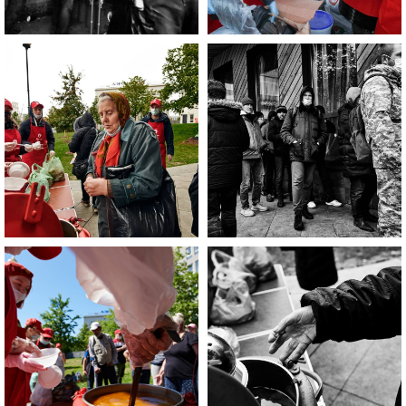
Если Вы нуждаетесь в помощи, то
эта информация для Вас.
Каждый может оказаться в
сложной жизненной ситуации,
главное - знать, к кому обратиться
за помощью!
ЧИТАТЬ