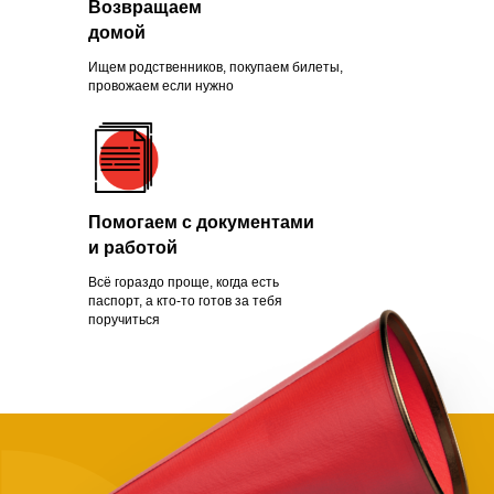
Возвращаем
Зачем помогать
домой
нуждающимся
Ищем родственников, покупаем билеты,
провожаем если нужно
Чаще всего это люди, которых
обманули с квартирой, ограбили
Помогаем с документами
на вокзале, выгнали с работы из-
и работой
за здоровья или вовремя не дали
нужной поддержки. Постепенно
Всё гораздо проще, когда есть
человек опускает руки.
паспорт, а кто-то готов за тебя
поручиться
Становится проще сдаться, чем
бороться и идти дальше. Как
говорит статистика, на это нужно
всего полгода. Мы в силах помочь
нуждающимся, просто нужно
успеть.