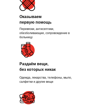
Оказываем
первую помощь
Перевязки, антисептики,
Помогли больше, чем
обезболивающие, сопровождение в
больницу
1300 нуждающихся и
продолжаем это делать
каждый день
Раздаём вещи,
без которых никак
Одежда, лекарства, телефоны, мыло,
ПРИСОЕДИНИТЬСЯ
салфетки и другие вещи