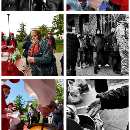
Если Вы нуждаетесь в помощи, то
эта информация для Вас.
Каждый может оказаться в
сложной жизненной ситуации,
главное - знать, к кому обратиться
за помощью!
ЧИТАТЬ