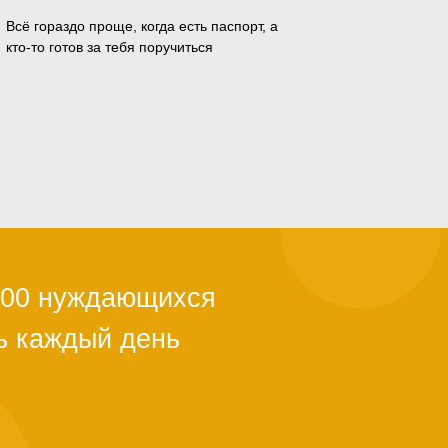
Всё гораздо проще, когда есть паспорт, а
кто-то готов за тебя поручиться
ли с квартирой,
ы из-за
й поддержки.
тановится
альше. Как
о полгода. Мы в
ужно успеть.