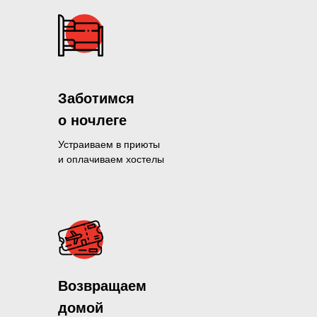
Заботимся
о ночлеге
Устраиваем в приюты
и оплачиваем хостелы
Помогли больше, чем 1300 нуж
Возвращаем
и продолжаем это делать кажды
домой