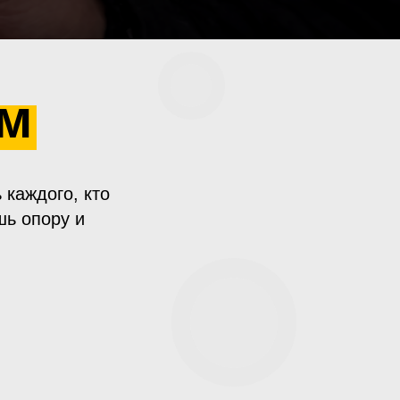
ем
 каждого, кто
шь опору и