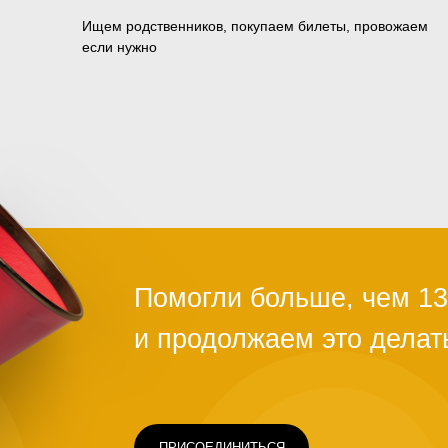
Ищем родственников, покупаем билеты, провожаем
если нужно
ПРИСОЕДИНИТЬСЯ
Чаще всего это люди, которых обману
ограбили на вокзале, выгнали с работ
ть
здоровья или вовремя не дали нужно
Постепенно человек опускает руки. С
проще сдаться, чем бороться и идти д
щимся
говорит статистика, на это нужно всег
силах помочь нуждающимся, просто н