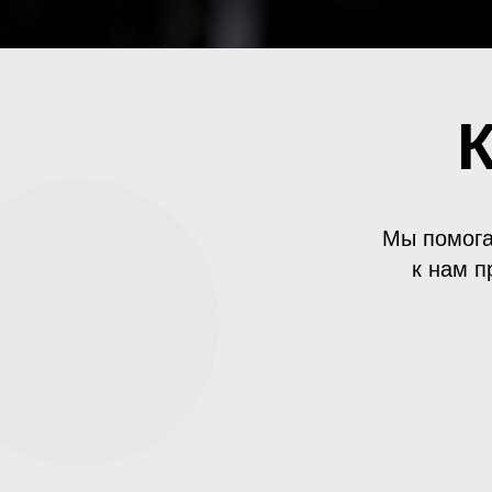
Мы помога
к нам п